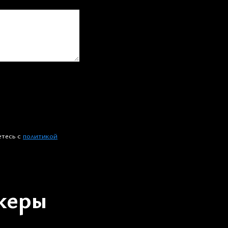
етесь c
политикой
жеры