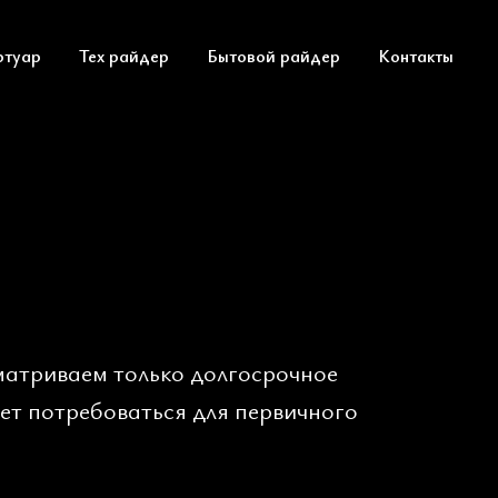
ртуар
Тех райдер
Бытовой райдер
Контакты
матриваем только долгосрочное
ет потребоваться для первичного