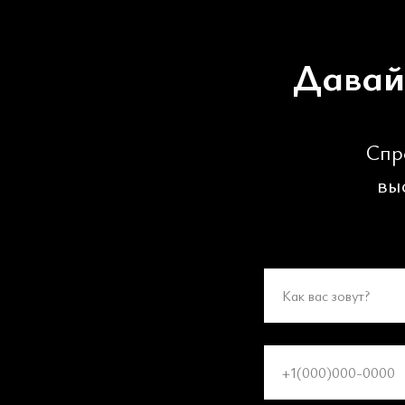
Давай
Спр
вы
Как вас зовут?
+1(000)000-0000