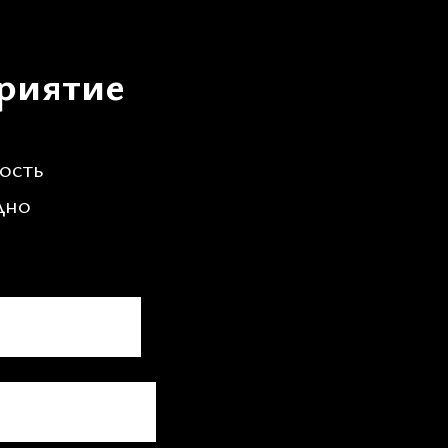
риятие
ость
дно